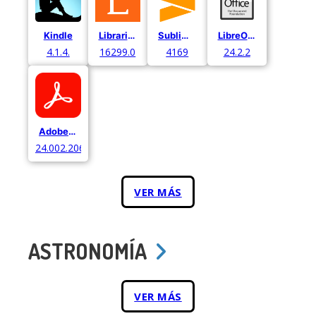
Kindle
Librarium
Sublime Text
LibreOffice
4.1.4.
16299.0
4169
24.2.2
Adobe Acrobat
24.002.20687
VER MÁS
ASTRONOMÍA
VER MÁS