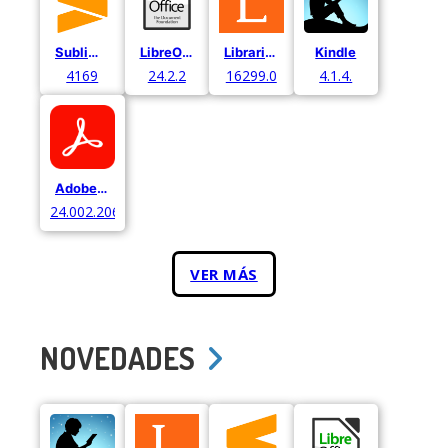
Sublime Text
LibreOffice
Librarium
Kindle
4169
24.2.2
16299.0
4.1.4.
Adobe Acrobat
24.002.20687
VER MÁS
NOVEDADES