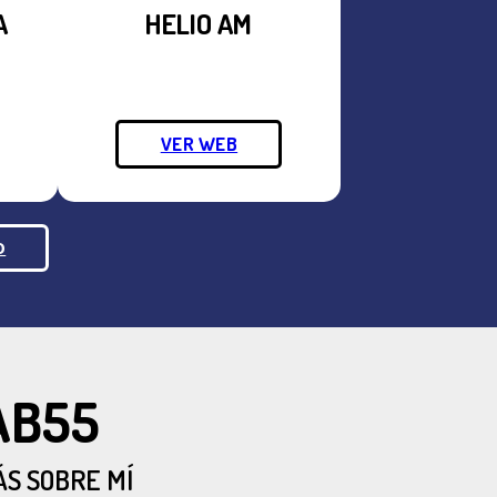
A
HELIO AM
VER WEB
O
AB55
S SOBRE MÍ