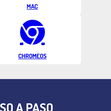
MAC
CHROMEOS
SO A PASO