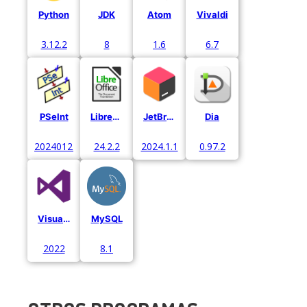
Python
JDK
Atom
Vivaldi
3.12.2
8
1.6
6.7
PSeInt
LibreOffice
JetBrains
Dia
20240122
24.2.2
2024.1.1
0.97.2
Visual Studio
MySQL
2022
8.1