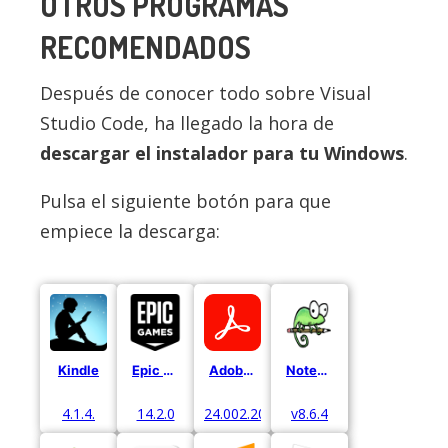
OTROS PROGRAMAS
RECOMENDADOS
Después de conocer todo sobre Visual
Studio Code, ha llegado la hora de
descargar el instalador para tu Windows
.
Pulsa el siguiente botón para que
empiece la descarga:
Kindle
Epic Games
Adobe Acrobat
Notepad ++
4.1.4.
14.2.0
24.002.20687
v8.6.4