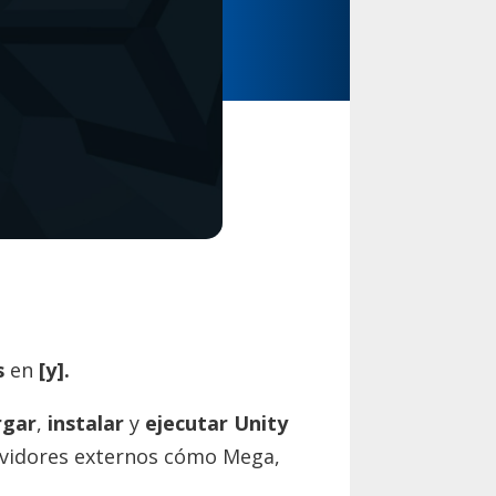
s
en
[y].
rgar
,
instalar
y
ejecutar Unity
ervidores externos cómo Mega,