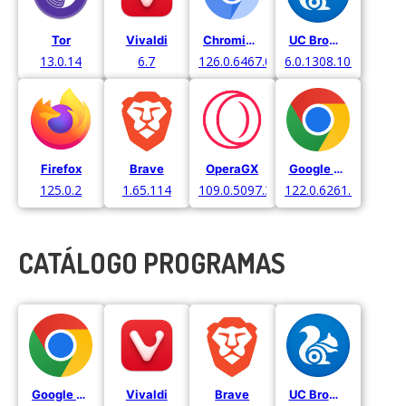
Tor
Vivaldi
Chromium
UC Browser
13.0.14
6.7
126.0.6467.0.
6.0.1308.1016
Firefox
Brave
OperaGX
Google Chrome
125.0.2
1.65.114
109.0.5097.38
122.0.6261.129
CATÁLOGO PROGRAMAS
Google Chrome
Vivaldi
Brave
UC Browser