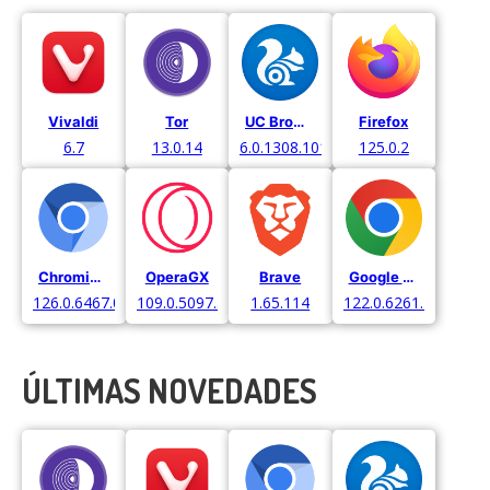
Vivaldi
Tor
UC Browser
Firefox
6.7
13.0.14
6.0.1308.1016
125.0.2
Chromium
OperaGX
Brave
Google Chrome
126.0.6467.0.
109.0.5097.38
1.65.114
122.0.6261.129
ÚLTIMAS NOVEDADES