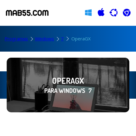
Programas
Windows
7
OperaGX
OPERAGX
PARA WINDOWS
7