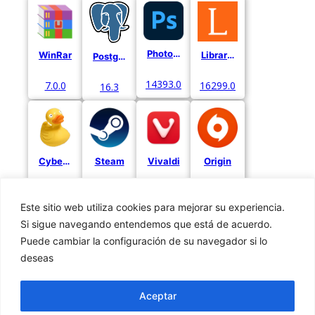
Photoshop Express
WinRar
Librarium
Postgre
14393.0
7.0.0
16299.0
16.3
Cyberduck
Steam
Vivaldi
Origin
8.9.0
3.7.5
6.7
10.5.122.52971
Este sitio web utiliza cookies para mejorar su experiencia.
Si sigue navegando entendemos que está de acuerdo.
Puede cambiar la configuración de su navegador si lo
deseas
Privacidad
Cookies
Aceptar
Aviso Legal