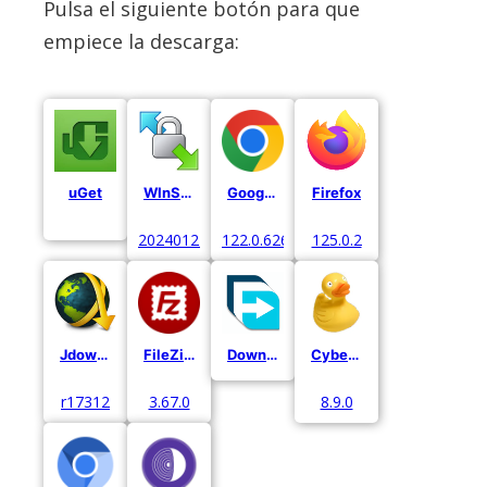
Pulsa el siguiente botón para que
empiece la descarga:
uGet
WInSCP
Google Chrome
Firefox
20240122
122.0.6261.129
125.0.2
Jdownloader
FileZilla
Download Manager
Cyberduck
r17312
3.67.0
8.9.0