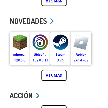
VER MÁS
NOVEDADES
minecraft
Ubisoft Connect
Steam
Roblox
120.0.6
152.0.0.11052
3.7.5
2.614.409
VER MÁS
ACCIÓN