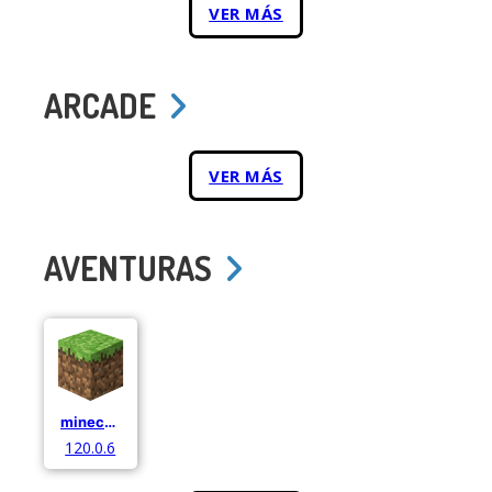
VER MÁS
ARCADE
VER MÁS
AVENTURAS
minecraft
120.0.6