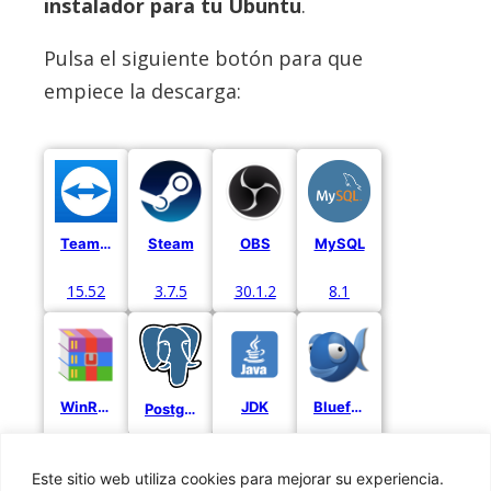
instalador para tu Ubuntu
.
Pulsa el siguiente botón para que
empiece la descarga:
Team Viewer
Steam
OBS
MySQL
15.52
3.7.5
30.1.2
8.1
WinRaR
JDK
Bluefish
Postgre
7.0.0
8
2.2.15
Este sitio web utiliza cookies para mejorar su experiencia.