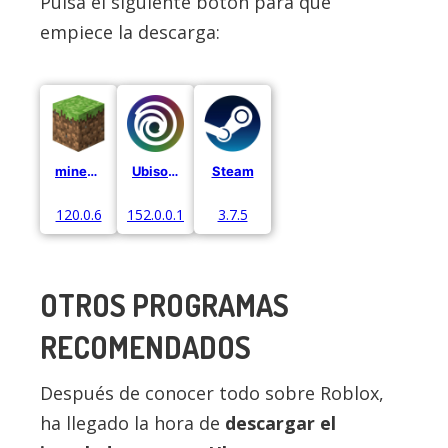
Pulsa el siguiente botón para que
empiece la descarga:
minecraft
Ubisoft Connect
Steam
120.0.6
152.0.0.11052
3.7.5
OTROS PROGRAMAS
RECOMENDADOS
Después de conocer todo sobre Roblox,
ha llegado la hora de
descargar el