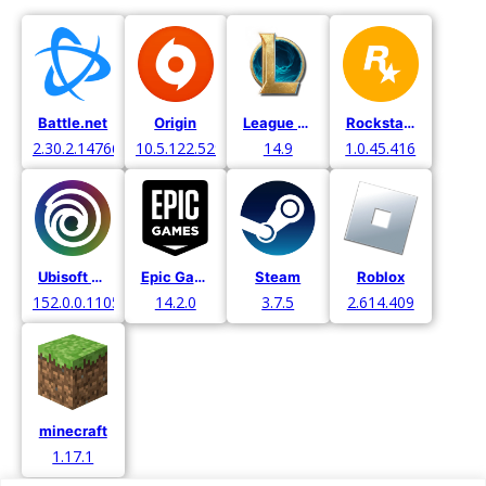
Battle.net
Origin
League of Legends
Rockstar Games
2.30.2.14766
10.5.122.52971
14.9
1.0.45.416
Ubisoft Connect
Epic Games
Steam
Roblox
152.0.0.11052
14.2.0
3.7.5
2.614.409
minecraft
1.17.1