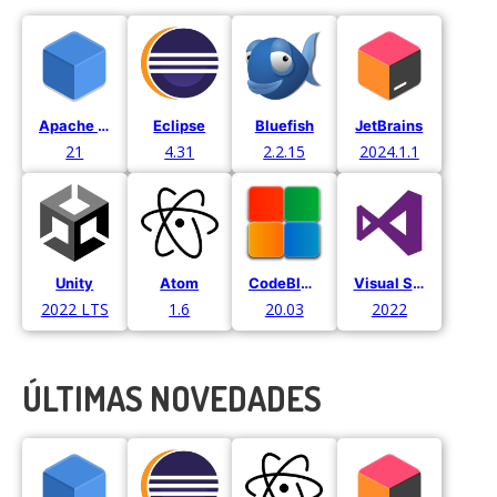
Apache Netbeans
Eclipse
Bluefish
JetBrains
21
4.31
2.2.15
2024.1.1
Unity
Atom
CodeBlocks
Visual Studio
2022 LTS
1.6
20.03
2022
ÚLTIMAS NOVEDADES