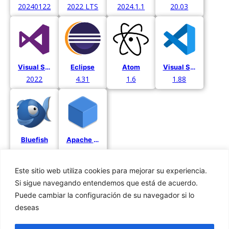
20240122
2022 LTS
2024.1.1
20.03
Visual Studio
Eclipse
Atom
Visual Studio Code
2022
4.31
1.6
1.88
Bluefish
Apache Netbeans
2.2.15
21
Este sitio web utiliza cookies para mejorar su experiencia.
Si sigue navegando entendemos que está de acuerdo.
Puede cambiar la configuración de su navegador si lo
deseas
Privacidad
Cookies