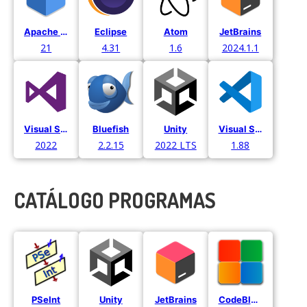
Apache Netbeans
Eclipse
Atom
JetBrains
21
4.31
1.6
2024.1.1
Visual Studio
Bluefish
Unity
Visual Studio Code
2022
2.2.15
2022 LTS
1.88
CATÁLOGO PROGRAMAS
PSeInt
Unity
JetBrains
CodeBlocks