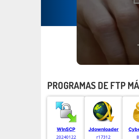
PROGRAMAS DE FTP MÁ
WInSCP
Jdownloader
Cyb
20240122
r17312
8