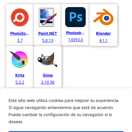
Photoshop Express
PhotoScape X
Paint.NET
Blender
14393.0
3.7
5.0.13
4.1.1
Krita
Gimp
5.2.2
2.10.36
Este sitio web utiliza cookies para mejorar su experiencia.
Si sigue navegando entendemos que está de acuerdo.
Puede cambiar la configuración de su navegador si lo
deseas
Privacidad