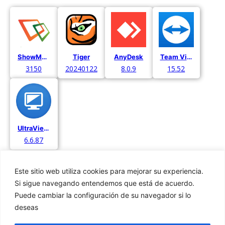
ShowMyPC
Tiger
AnyDesk
Team Viewer
3150
20240122
8.0.9
15.52
UltraViewer
6.6.87
Este sitio web utiliza cookies para mejorar su experiencia.
Si sigue navegando entendemos que está de acuerdo.
Puede cambiar la configuración de su navegador si lo
deseas
Privacidad