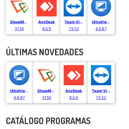
ShowMyPC
AnyDesk
Team Viewer
UltraViewer
3150
8.0.9
15.52
6.6.87
ÚLTIMAS NOVEDADES
UltraViewer
ShowMyPC
AnyDesk
Team Viewer
6.6.87
3150
8.0.9
15.52
CATÁLOGO PROGRAMAS