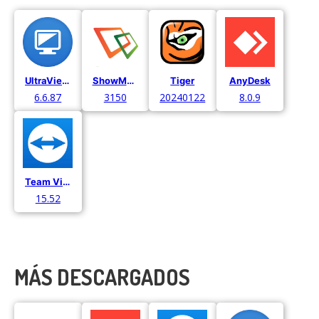
UltraViewer
ShowMyPC
Tiger
AnyDesk
6.6.87
3150
20240122
8.0.9
Team Viewer
15.52
MÁS DESCARGADOS