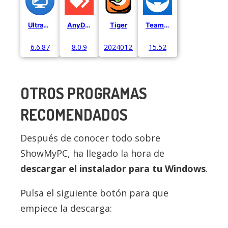
UltraViewer
AnyDesk
Tiger
Team Viewer
6.6.87
8.0.9
20240122
15.52
OTROS PROGRAMAS
RECOMENDADOS
Después de conocer todo sobre
ShowMyPC, ha llegado la hora de
descargar el instalador para tu Windows
.
Pulsa el siguiente botón para que
empiece la descarga: