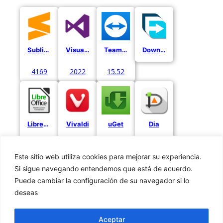
Sublime Text
Visual Studio
Team Viewer
Download Manager
4169
2022
15.52
LibreOffice
Vivaldi
uGet
Dia
24.2.2
6.7
0.97.2
Este sitio web utiliza cookies para mejorar su experiencia.
Si sigue navegando entendemos que está de acuerdo.
Puede cambiar la configuración de su navegador si lo
deseas
Privacidad
Cookies
Aceptar
Aviso Legal