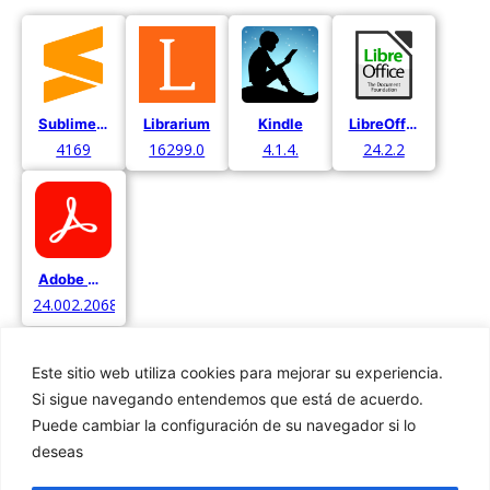
Sublime Text
Librarium
Kindle
LibreOffice
4169
16299.0
4.1.4.
24.2.2
Adobe Acrobat
24.002.20687
Este sitio web utiliza cookies para mejorar su experiencia.
Si sigue navegando entendemos que está de acuerdo.
Puede cambiar la configuración de su navegador si lo
deseas
Privacidad