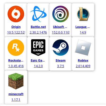
Origin
Battle.net
Ubisoft Connect
League of Legends
10.5.122.52971
2.30.2.14766
152.0.0.11052
14.9
Rockstar Games
Epic Games
Steam
Roblox
1.0.45.416
14.2.0
3.7.5
2.614.409
minecraft
1.17.1