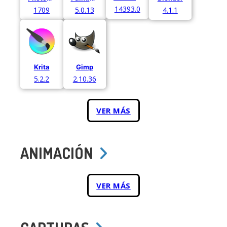
14393.0
1709
5.0.13
4.1.1
Krita
Gimp
5.2.2
2.10.36
VER MÁS
ANIMACIÓN
VER MÁS