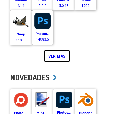
4.1.1
5.2.2
5.0.13
1709
Photoshop Express
Gimp
14393.0
2.10.36
VER MÁS
NOVEDADES
Photoshop Express
PhotoScape X
Paint.NET
Blender