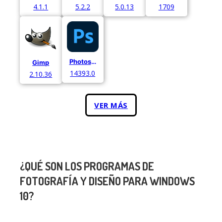
4.1.1
5.2.2
5.0.13
1709
Photoshop Express
Gimp
14393.0
2.10.36
VER MÁS
¿QUÉ SON LOS PROGRAMAS DE
FOTOGRAFÍA Y DISEÑO PARA WINDOWS
10?