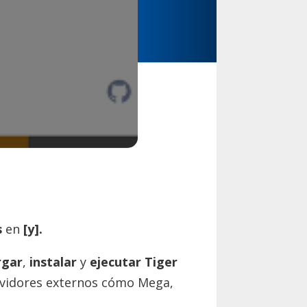
s
en
[y].
rgar
,
instalar
y
ejecutar Tiger
ervidores externos cómo Mega,