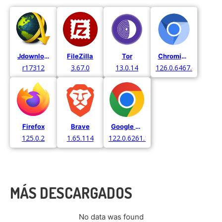
Jdownloader
FileZilla
Tor
Chromium
r17312
3.67.0
13.0.14
126.0.6467.0.
Firefox
Brave
Google Chrome
125.0.2
1.65.114
122.0.6261.129
MÁS DESCARGADOS
No data was found