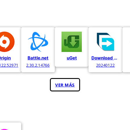
rigin
Battle.net
uGet
Download Manager
.122.52971
2.30.2.14766
20240122
VER MÁS