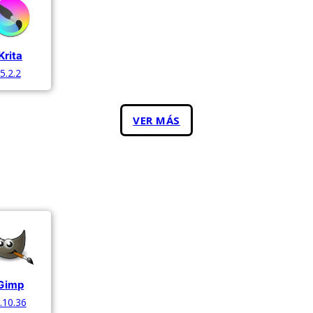
Krita
5.2.2
VER MÁS
Gimp
.10.36