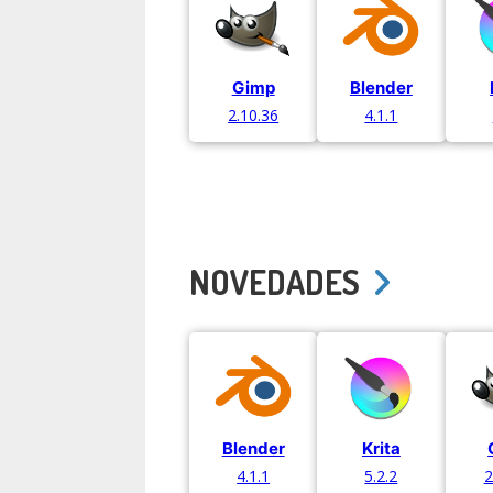
Gimp
Blender
2.10.36
4.1.1
NOVEDADES
Blender
Krita
4.1.1
5.2.2
2