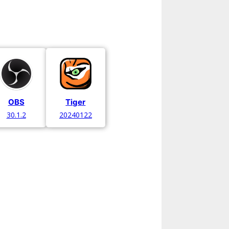
OBS
Tiger
30.1.2
20240122