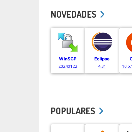
NOVEDADES
WInSCP
Eclipse
O
20240122
4.31
10.5
POPULARES