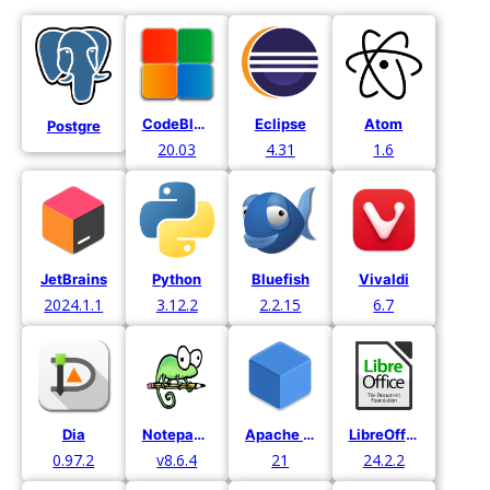
CodeBlocks
Eclipse
Atom
Postgre
20.03
4.31
1.6
JetBrains
Python
Bluefish
Vivaldi
2024.1.1
3.12.2
2.2.15
6.7
Dia
Notepad++
Apache Netbeans
LibreOffice
0.97.2
v8.6.4
21
24.2.2