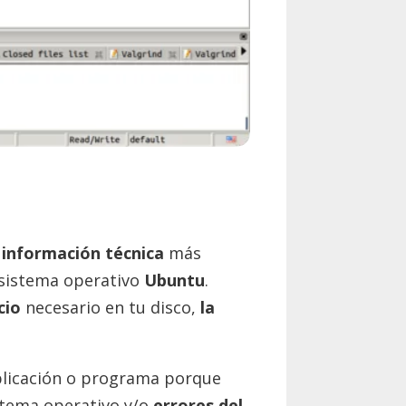
a
información técnica
más
sistema operativo
Ubuntu
.
cio
necesario en tu disco,
la
aplicación o programa porque
stema operativo y/o
errores del