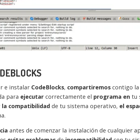
ODEBLOCKS
 e instalar
CodeBlocks
,
compartiremos
contigo l
ada para
ejecutar
correctamente el
programa en
tu 
r la compatibilidad
de tu sistema operativo,
el espa
a.
cia
antes de comenzar la instalación de cualquier 
des
evitar problemas
de
incompatibilidad
con tu si