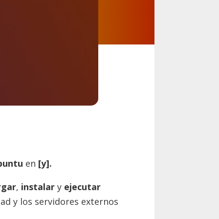
buntu
en
[y].
rgar
,
instalar
y
ejecutar
ad y los servidores externos