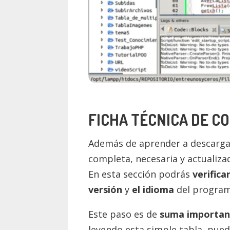
FICHA TÉCNICA DE C
Además de aprender a descargar
completa, necesaria y actualiz
En esta sección podrás
verifica
versión
y
el idioma
del program
Este paso es de
suma importan
leyendo esta simple tabla, pue