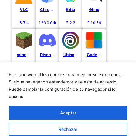
VLC
Chromium
Krita
Gimp
3.5.4
126.0.6467.0.
5.2.2
2.10.36
minecraft
Discord
Ubisoft Connect
CodeBlocks
120.0.6
223.15
152.0.0.11052
20.03
Este sitio web utiliza cookies para mejorar su experiencia.
Si sigue navegando entendemos que está de acuerdo.
Puede cambiar la configuración de su navegador si lo
deseas
Privacidad
Cookies
Aceptar
Aviso Legal
Rechazar