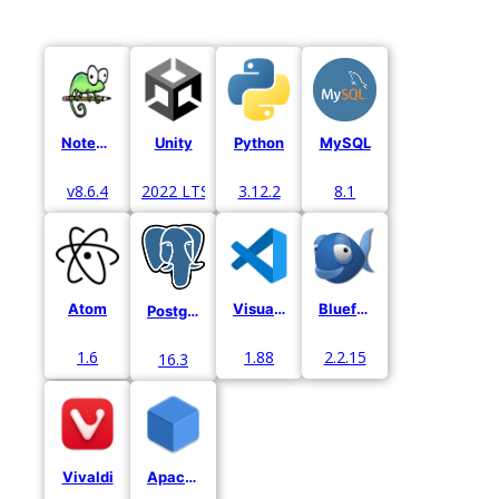
Notepad++
Unity
Python
MySQL
v8.6.4
2022 LTS
3.12.2
8.1
Atom
Visual Studio Code
Bluefish
Postgre
1.6
1.88
2.2.15
16.3
Vivaldi
Apache Netbeans