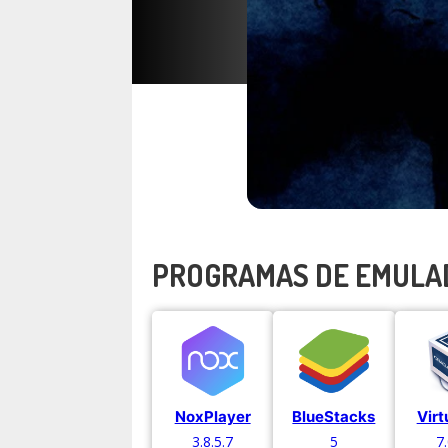
PROGRAMAS DE EMULA
NoxPlayer
BlueStacks
Virt
3.8.5.7
5
7