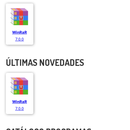
WinRaR
7.0.0
ÚLTIMAS NOVEDADES
WinRaR
7.0.0