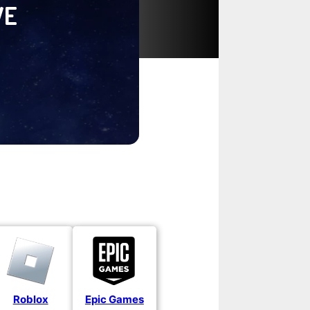
VE
Roblox
Epic Games