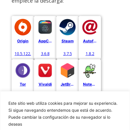
empiece la descarga:
Origin
AppCleaner
Steam
Autofirma
10.5.122.52971
3.6.8
3.7.5
1.8.2
Tor
Vivaldi
JetBrains
Notepad++
13.0.14
6.7
2024.1.1
v8.6.4
Este sitio web utiliza cookies para mejorar su experiencia.
Si sigue navegando entendemos que está de acuerdo.
Puede cambiar la configuración de su navegador si lo
deseas
Privacidad