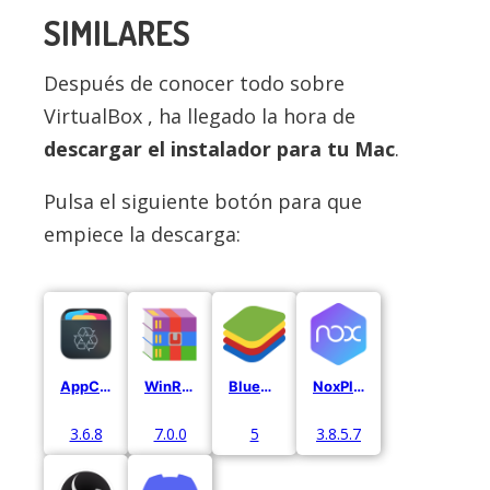
SIMILARES
Después de conocer todo sobre
VirtualBox , ha llegado la hora de
descargar el instalador para tu Mac
.
Pulsa el siguiente botón para que
empiece la descarga:
AppCleaner
WinRaR
BlueStacks
NoxPlayer
3.6.8
7.0.0
5
3.8.5.7