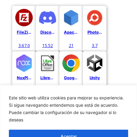
FileZilla
Discord
Apache Netbeans
PhotoScape X
3.67.0
15.52
21
3.7
NoxPlayer
LibreOffice
Google Chrome
Unity
3.8.5.7
24.2.2
122.0.6261.129
2022 LTS
Este sitio web utiliza cookies para mejorar su experiencia.
Si sigue navegando entendemos que está de acuerdo.
Puede cambiar la configuración de su navegador si lo
deseas
Privacidad
Cookies
Aceptar
Aviso Legal