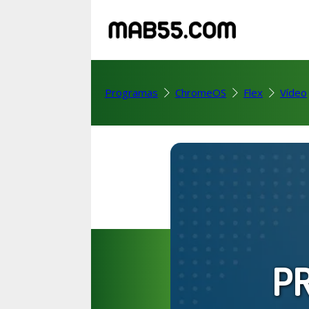
Programas
ChromeOS
Flex
Vídeo
P