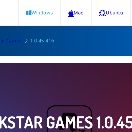
Windows
Mac
Ubuntu
tar Games
1.0.45.416
KSTAR GAMES 1.0.45