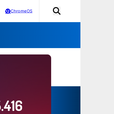
ChromeOS
.416