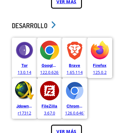
VER MÁS
DESARROLLO
Tor
Google Chrome
Brave
Firefox
13.0.14
122.0.6261.129
1.65.114
125.0.2
Jdownloader
FileZilla
Chromium
r17312
3.67.0
126.0.6467.0.
VER MÁS