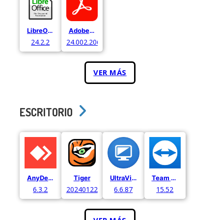
LibreOffice
Adobe Acrobat
24.2.2
24.002.20687
VER MÁS
ESCRITORIO
AnyDesk
Tiger
UltraViewer
Team Viewer
6.3.2
20240122
6.6.87
15.52
VER MÁS