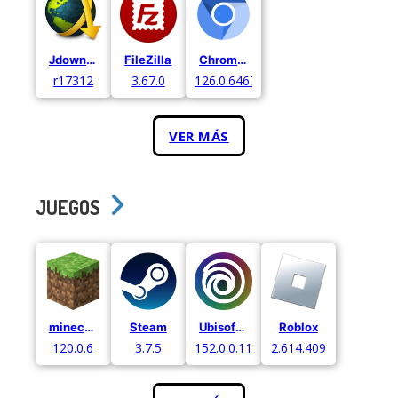
Jdownloader
FileZilla
Chromium
r17312
3.67.0
126.0.6467.0.
VER MÁS
JUEGOS
minecraft
Steam
Ubisoft Connect
Roblox
120.0.6
3.7.5
152.0.0.11052
2.614.409