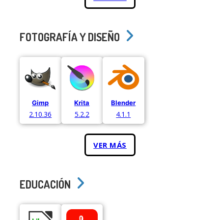
FOTOGRAFÍA Y DISEÑO
Gimp
Krita
Blender
2.10.36
5.2.2
4.1.1
VER MÁS
EDUCACIÓN