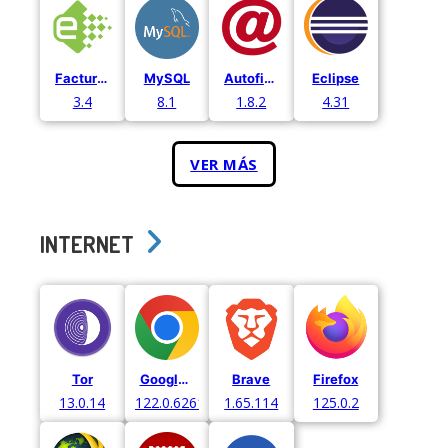
Facturae
MySQL
Autofirma
Eclipse
3.4
8.1
1.8.2
4.31
VER MÁS
INTERNET
Tor
Google Chrome
Brave
Firefox
13.0.14
122.0.6261.129
1.65.114
125.0.2