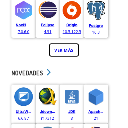
NoxPlayer
Eclipse
Origin
Postgre
7.0.6.0
4.31
10.5.122.52971
16.3
VER MÁS
NOVEDADES
UltraViewer
Jdownloader
JDK
Apache Netbeans
6.6.87
r17312
8
21