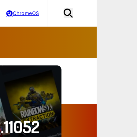
ChromeOS
.11052