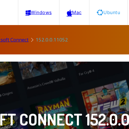
Windows
Mac
Ubuntu
soft Connect
152.0.0.11052
FT CONNECT 152.0.0